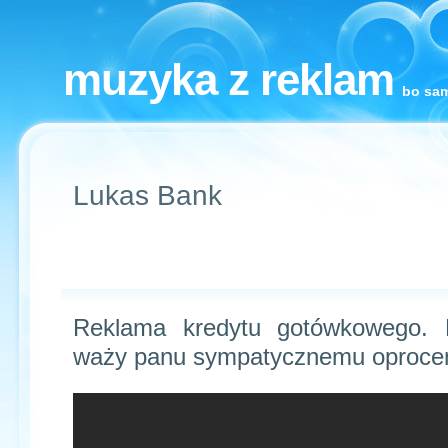
muzyka z reklam
bo sam
Lukas Bank
Reklama kredytu gotówkowego.
waży panu sympatycznemu oprocen